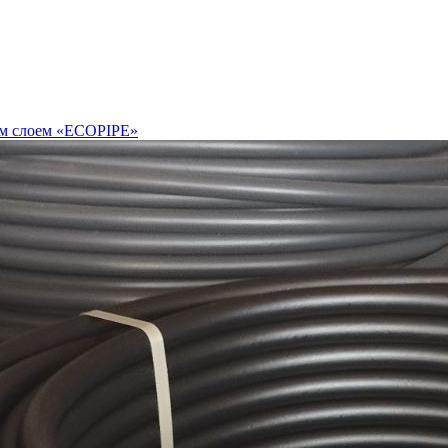
им слоем «ECOPIPE»