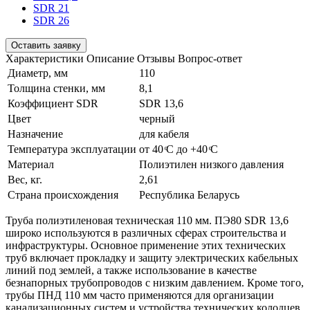
SDR 21
SDR 26
Оставить заявку
Характеристики
Описание
Отзывы
Вопрос-ответ
Диаметр, мм
110
Толщина стенки, мм
8,1
Коэффициент SDR
SDR 13,6
Цвет
черный
Назначение
для кабеля
Температура эксплуатации
от 40 ͦС до +40 ͦС
Материал
Полиэтилен низкого давления
Вес, кг.
2,61
Страна происхождения
Республика Беларусь
Труба полиэтиленовая техническая 110 мм. ПЭ80 SDR 13,6
широко используются в различных сферах строительства и
инфраструктуры. Основное применение этих технических
труб включает прокладку и защиту электрических кабельных
линий под землей, а также использование в качестве
безнапорных трубопроводов с низким давлением. Кроме того,
трубы ПНД 110 мм часто применяются для организации
канализационных систем и устройства технических колодцев.