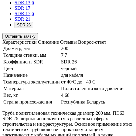
SDR 13,6
SDR 17
SDR 17,6
SDR 21
SDR 26
Оставить заявку
Характеристики
Описание
Отзывы
Вопрос-ответ
Диаметр, мм
200
Толщина стенки, мм
7,7
Коэффициент SDR
SDR 26
Цвет
черный
Назначение
для кабеля
Температура эксплуатации
от 40 ͦС до +40 ͦС
Материал
Полиэтилен низкого давления
Вес, кг.
4,68
Страна происхождения
Республика Беларусь
Труба полиэтиленовая техническая диаметр 200 мм. ПЭ63
SDR 26 широко используются в различных сферах
строительства и инфраструктуры. Основное применение этих
технических труб включает прокладку и защиту
электрических кабельных линий под землей, а также