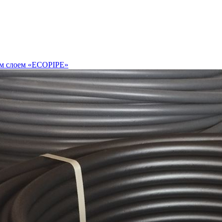
им слоем «ECOPIPE»