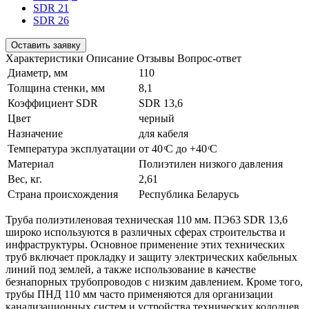
SDR 21
SDR 26
Оставить заявку
Характеристики
Описание
Отзывы
Вопрос-ответ
Диаметр, мм
110
Толщина стенки, мм
8,1
Коэффициент SDR
SDR 13,6
Цвет
черный
Назначение
для кабеля
Температура эксплуатации
от 40 ͦС до +40 ͦС
Материал
Полиэтилен низкого давления
Вес, кг.
2,61
Страна происхождения
Республика Беларусь
Труба полиэтиленовая техническая 110 мм. ПЭ63 SDR 13,6
широко используются в различных сферах строительства и
инфраструктуры. Основное применение этих технических
труб включает прокладку и защиту электрических кабельных
линий под землей, а также использование в качестве
безнапорных трубопроводов с низким давлением. Кроме того,
трубы ПНД 110 мм часто применяются для организации
канализационных систем и устройства технических колодцев.